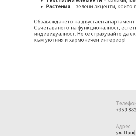
Текстилни елементи
– килими, за
Растения
– зелени акценти, които 
Обзавеждането на двустаен апартамент 
Съчетаването на функционалност, естет
индивидуалност. Не се страхувайте да е
към уютния и хармоничен интериор!
Телефо
+359
882
Адрес
ул. Про