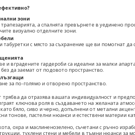
 ефективно?
нални зони
 трапезарията, а спалнята превърнете в уединено про
ичите визуално отделните зони.
ебели
и табуретки с място за съхранение ще ви помогнат да 
ещенията
е и вградените гардероби са идеални за малки апарта
 без да заемат от подовото пространство.
плъзгащи
ане за по-голямо и отворено пространство.
 трябва да отразява вашата индивидуалност и предпоч
играят ключова роля в създаването на желаната атмос
ато бяло, сиво и черно, допълнени от метални акцент
ни тонове, пастелни нюанси и естествени материи кат
ота, охра и маслиненозелено, съчетани с ръчно изра
рукции, тухлени стени и мебели в тъмни нюанси за м