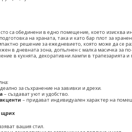
есто са обединени в едно помещение, което изисква и
подготовка на храната, така и като бар плот за хранен
пактно решение за ежедневието, която може да се ра
жен в дневната зона, допълнен с малка масичка за по
ление в кухнята, декоративни лампи в трапезарията и 
лна:
деално за съхранение на завивки и дрехи.
а
– създават уют и удобство.
 акценти
– придават индивидуален характер на поме
т щрих
азяват вашия стил.