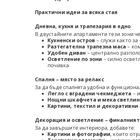
Практични идеи за всяка стая
Дневна, кухня и трапезария в едно
В двустайните апартаменти тези зони ч
Кухненски остров
– служи както за 
Разтегателна трапезна маса
– ком
Удобен диван
– централно разполо
Осветление по зони
– силно освет
почивка.
Спалня – място за релакс
За да бъде спалнята удобна и функциона
Легло с вградени чекмеджета
– и
Нощни шкафчета и мека светлин
Картини, текстил и декоративни
Декорация и осветление – финалния
За да завършите интериора, добавете:
Картини и фотографии
, които отр