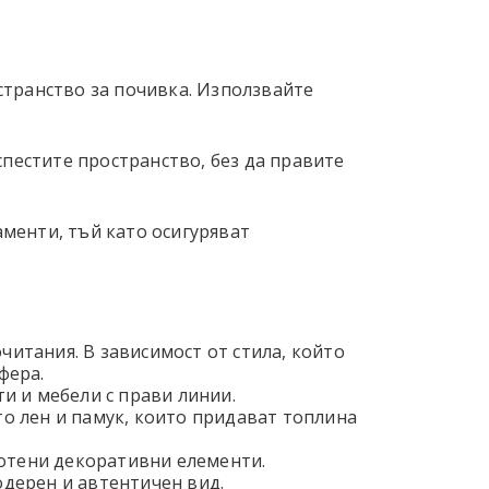
странство за почивка. Използвайте
спестите пространство, без да правите
менти, тъй като осигуряват
итания. В зависимост от стила, който
фера.
и и мебели с прави линии.
о лен и памук, които придават топлина
ботени декоративни елементи.
одерен и автентичен вид.