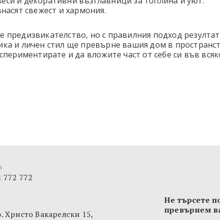
веси и декоративни възглавници за топлина и уют.
внасят свежест и хармония.
е предизвикателство, но с правилния подход резулта
ика и личен стил ще превърне вашия дом в пространст
кспериментирате и да вложите част от себе си във вся
н
 772 772
Не търсете по
превърнем в
ф. Христо Вакарелски 15,