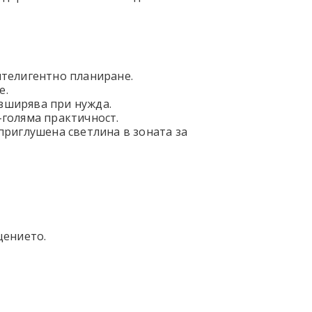
нтелигентно планиране.
е.
зширява при нужда.
-голяма практичност.
приглушена светлина в зоната за
щението.