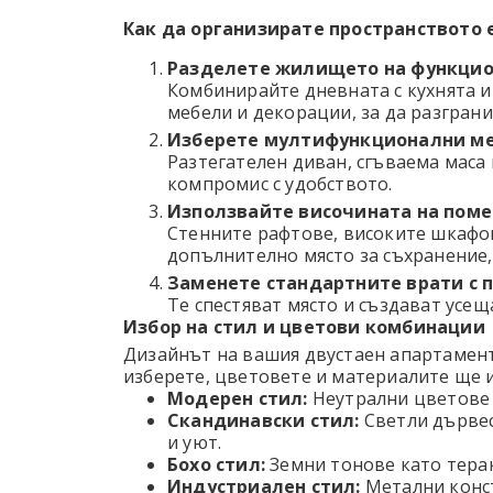
Как да организирате пространството
Разделете жилището на функцио
Комбинирайте дневната с кухнята и
мебели и декорации, за да разгран
Изберете мултифункционални м
Разтегателен диван, сгъваема маса 
компромис с удобството.
Използвайте височината на пом
Стенните рафтове, високите шкафов
допълнително място за съхранение,
Заменете стандартните врати с 
Те спестяват място и създават усещ
Избор на стил и цветови комбинации
Дизайнът на вашия двустаен апартамент
изберете, цветовете и материалите ще 
Модерен стил:
Неутрални цветове к
Скандинавски стил:
Светли дървес
и уют.
Бохо стил:
Земни тонове като терак
Индустриален стил:
Метални конст