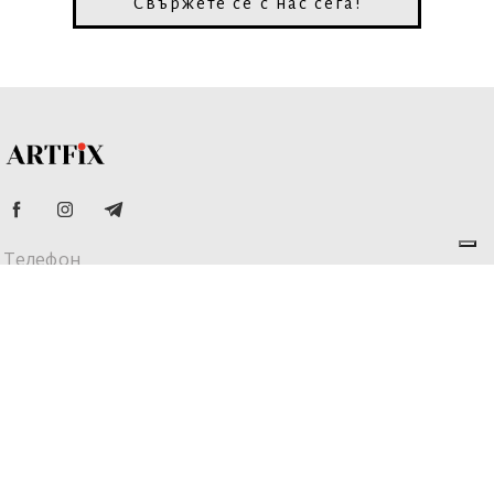
Свържете се с нас сега!
Телефон
+359 882 772 772
Адрес
ул. Проф. Христо Вакарелски 15,
офис 1, гр. София, 1700
Email
office@artfix.bg