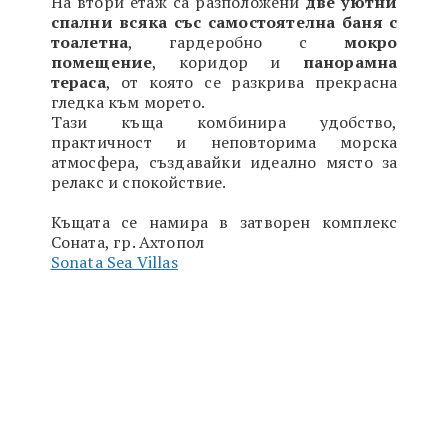
На втори етаж са разположени
две уютни
спални всяка със самостоятелна
баня с
тоалетна
, гардеробно с
мокро
помещение
, коридор и
панорамна
тераса
, от която се разкрива прекрасна
гледка към морето.
Тази къща комбинира удобство,
практичност и неповторима морска
атмосфера, създавайки идеално място за
релакс и спокойствие.
Къщата се намира в затворен комплекс
Соната, гр. Ахтопол
Sonata Sea Villas