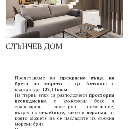
СЛЪНЧЕВ ДОМ
Представяме ви
прекрасна къща на
брега на морето
в
гр. Ахтопол
с
квадратура
127,11кв.м.
На първи етаж са разположени
просторна
всекидневна
с кухненски бокс и
трапезария, санитарно помещение,
вътрешно
стълбище
, както и
веранда
, от
която можете да се насладите на свежия
морски бриз.