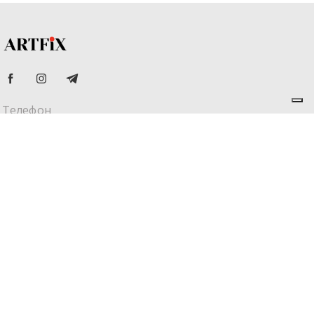
Телефон
+359 882 772 772
Адрес
ул. Проф. Христо Вакарелски 15,
офис 1, гр. София, 1700
Email
office@artfix.bg
Не търсете повече. Свържете се с нас още сега – и
нека превърнем вашето ново пространство в
истински дом.