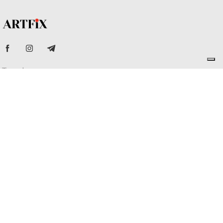
Телефон
+359 882 772 772
Адрес
ул. Проф. Христо Вакарелски 15,
офис 1, гр. София, 1700
Email
office@artfix.bg
Не търсете повече. Свържете се с нас още сега – и
нека превърнем вашето ново пространство в
истински дом.
© Copyright 2025